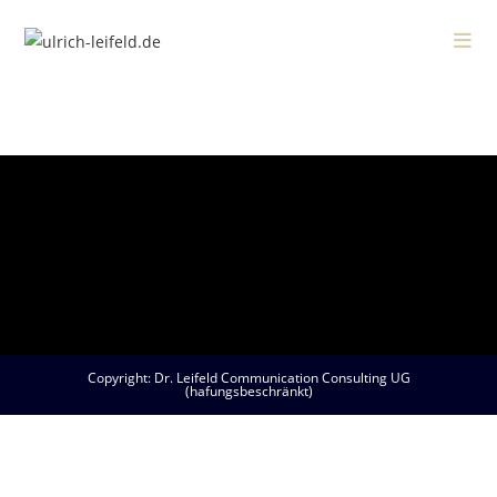
Zum
Inhalt
springen
Copyright: Dr. Leifeld Communication Consulting UG
(hafungsbeschränkt)